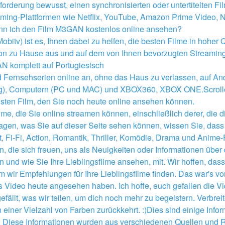
forderung bewusst, einen synchronisierten oder untertitelten Fil
aming-Plattformen wie Netflix, YouTube, Amazon Prime Video, 
nn ich den Film M3GAN kostenlos online ansehen?
bitv) ist es, Ihnen dabei zu helfen, die besten Filme in hoher Qu
von zu Hause aus und auf dem von Ihnen bevorzugten Streaming
 komplett auf Portugiesisch
 Fernsehserien online an, ohne das Haus zu verlassen, auf And
g), Computern (PC und MAC) und XBOX360, XBOX ONE.Scrollen
sten Film, den Sie noch heute online ansehen können.
me, die Sie online streamen können, einschließlich derer, die d
agen, was Sie auf dieser Seite sehen können, wissen Sie, dass 
t, Fi-Fi, Action, Romantik, Thriller, Komödie, Drama und Anime-
en, die sich freuen, uns als Neuigkeiten oder Informationen über 
und wie Sie Ihre Lieblingsfilme ansehen, mit. Wir hoffen, dass w
wir Empfehlungen für Ihre Lieblingsfilme finden. Das war's von
 Video heute angesehen haben. Ich hoffe, euch gefallen die Video
 gefällt, was wir teilen, um dich noch mehr zu begeistern. Verbreit
n einer Vielzahl von Farben zurückkehrt. :)Dies sind einige Info
. Diese Informationen wurden aus verschiedenen Quellen und Ref