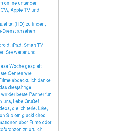
m online unter den 
NOW, Apple TV und 
alität (HD) zu finden, 
-Dienst ansehen 
roid, iPad, Smart TV 
 Sie weiter und 
iese Woche gespielt 
sie Genres wie 
Filme abdeckt. Ich danke 
das diesjährige 
ir der beste Partner für 
 uns, liebe Grüße! 
s, die ich teile. Like, 
en Sie ein glückliches 
rmationen über Filme oder 
erenzen zitiert. Ich 