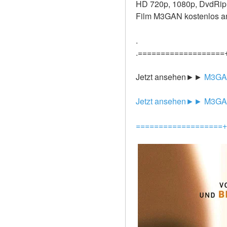
HD 720p, 1080p, DvdRip, 
Film M3GAN kostenlos 
.
.===================
Jetzt ansehen►►
 M3GAN
Jetzt ansehen►►
 M3GAN
===================+