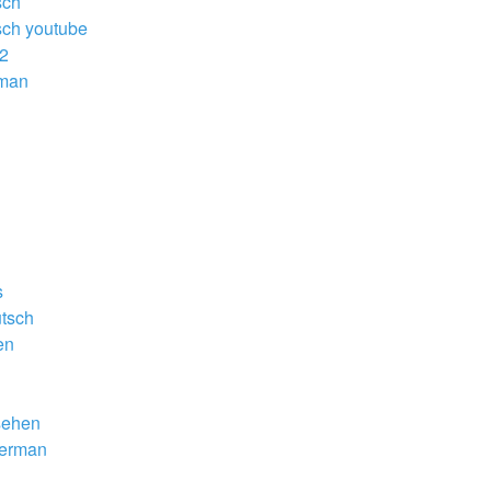
sch
sch youtube
2
rman
s
tsch
en
sehen
German
h