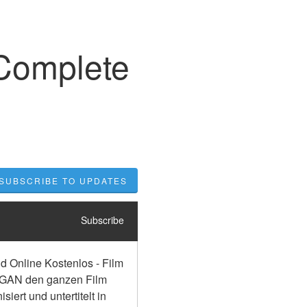
Complete
SUBSCRIBE TO UPDATES
Subscribe
Online Kostenlos - Film 
M3GAN den ganzen Film 
rt und untertitelt in 