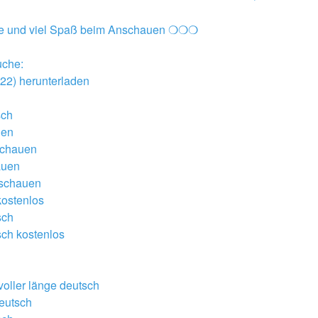
le und viel Spaß beim Anschauen ❍❍❍
uche:
22) herunterladen
sch
uen
schauen
auen
 schauen
ostenlos
sch
ch kostenlos
oller länge deutsch
eutsch