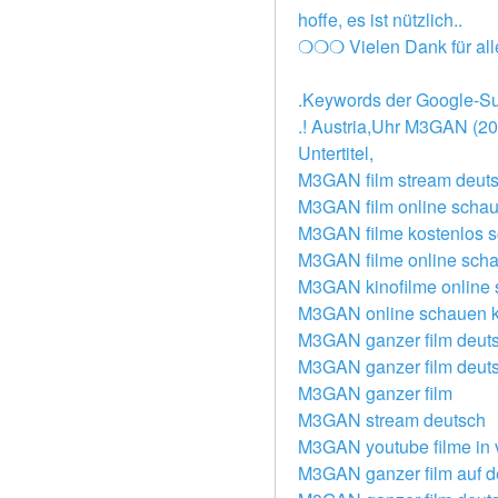
hoffe, es ist nützlich..
❍❍❍ Vielen Dank für al
.Keywords der Google-S
.! Austria,Uhr M3GAN (20
Untertitel,
M3GAN film stream deut
M3GAN film online scha
M3GAN filme kostenlos 
M3GAN filme online sch
M3GAN kinofilme online
M3GAN online schauen k
M3GAN ganzer film deut
M3GAN ganzer film deuts
M3GAN ganzer film
M3GAN stream deutsch
M3GAN youtube filme in v
M3GAN ganzer film auf d